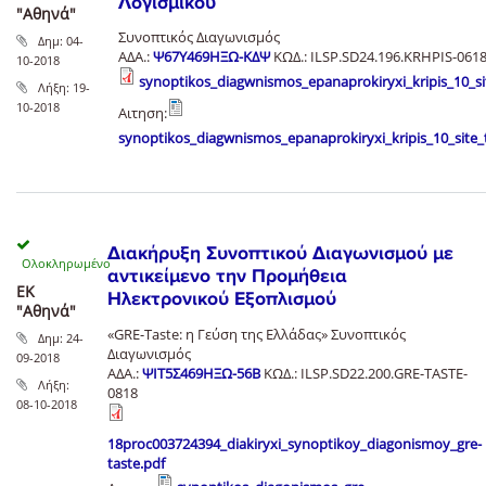
Λογισμικού
"Αθηνά"
Συνοπτικός Διαγωνισμός
Δημ:
04-
ΑΔΑ.:
Ψ67Υ469ΗΞΩ-ΚΔΨ
ΚΩΔ.: ILSP.SD24.196.KRHPIS-061
10-2018
synoptikos_diagwnismos_epanaprokiryxi_kripis_10_si
Λήξη:
19-
10-2018
Αιτηση:
synoptikos_diagwnismos_epanaprokiryxi_kripis_10_site_
Διακήρυξη Συνοπτικού Διαγωνισμού με
αντικείμενο την Προμήθεια
ΕΚ
Ηλεκτρονικού Εξοπλισμού
"Αθηνά"
«GRE-Taste: η Γεύση της Ελλάδας» Συνοπτικός
Δημ:
24-
Διαγωνισμός
09-2018
ΑΔΑ.:
ΨΙΤ5Σ469ΗΞΩ-56Β
ΚΩΔ.: ILSP.SD22.200.GRE-TASTE-
Λήξη:
0818
08-10-2018
18proc003724394_diakiryxi_synoptikoy_diagonismoy_gre-
taste.pdf