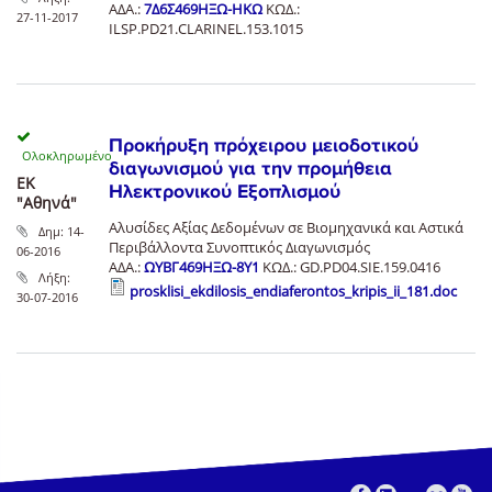
ΑΔΑ.:
7Δ6Σ469ΗΞΩ-ΗΚΩ
ΚΩΔ.:
27-11-2017
ILSP.PD21.CLARINEL.153.1015
Προκήρυξη πρόχειρου μειοδοτικού
διαγωνισμού για την προμήθεια
ΕΚ
Ηλεκτρονικού Εξοπλισμού
"Αθηνά"
Αλυσίδες Αξίας Δεδομένων σε Βιομηχανικά και Αστικά
Δημ:
14-
Περιβάλλοντα Συνοπτικός Διαγωνισμός
06-2016
ΑΔΑ.:
ΩΥΒΓ469ΗΞΩ-8Υ1
ΚΩΔ.: GD.PD04.SIE.159.0416
Λήξη:
prosklisi_ekdilosis_endiaferontos_kripis_ii_181.doc
30-07-2016