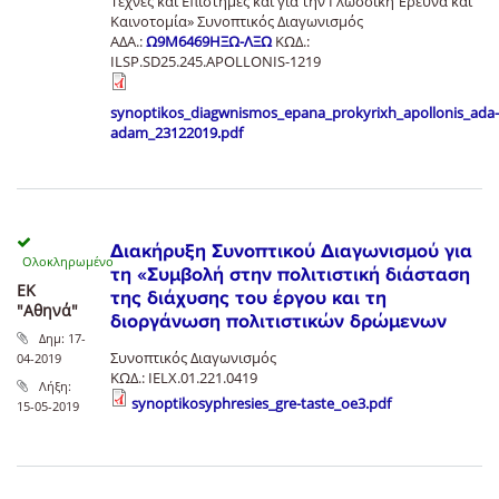
Τέχνες και Επιστήμες και για την Γλωσσική Έρευνα και
Καινοτομία» Συνοπτικός Διαγωνισμός
ΑΔΑ.:
Ω9Μ6469ΗΞΩ-ΛΞΩ
ΚΩΔ.:
ILSP.SD25.245.APOLLONIS-1219
synoptikos_diagwnismos_epana_prokyrixh_apollonis_ada-
adam_23122019.pdf
Διακήρυξη Συνοπτικού Διαγωνισμού για
τη «Συμβολή στην πολιτιστική διάσταση
ΕΚ
της διάχυσης του έργου και τη
"Αθηνά"
διοργάνωση πολιτιστικών δρώμενων
Δημ:
17-
Συνοπτικός Διαγωνισμός
04-2019
ΚΩΔ.: IELX.01.221.0419
Λήξη:
synoptikosyphresies_gre-taste_oe3.pdf
15-05-2019