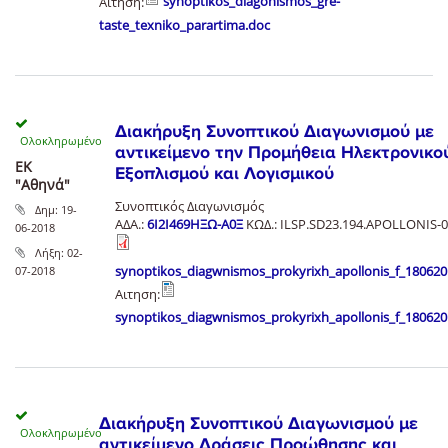
Αιτηση:
synoptikos_diagonismos_gre-
taste_texniko_parartima.doc
Διακήρυξη Συνοπτικού Διαγωνισμού με
αντικείμενο την Προμήθεια Ηλεκτρονικο
ΕΚ
Εξοπλισμού και Λογισμικού
"Αθηνά"
Συνοπτικός Διαγωνισμός
Δημ:
19-
ΑΔΑ.:
6Ι2Ι469ΗΞΩ-Α0Ξ
ΚΩΔ.: ILSP.SD23.194.APOLLONIS-
06-2018
Λήξη:
02-
synoptikos_diagwnismos_prokyrixh_apollonis_f_180620
07-2018
Αιτηση:
synoptikos_diagwnismos_prokyrixh_apollonis_f_180620
Διακήρυξη Συνοπτικού Διαγωνισμού με
αντικείμενο Δράσεις Προώθησης και