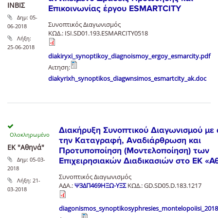
ΙΝΒΙΣ
Επικοινωνίας έργου ESMARTCITY
Δημ:
05-
Συνοπτικός Διαγωνισμός
06-2018
ΚΩΔ.: ISI.SD01.193.ESMARCITY0518
Λήξη:
25-06-2018
diakiryxi_synoptikoy_diagnoismoy_ergoy_esmarcity.pdf
Αιτηση:
diakyrixh_synoptikos_diagwnsimos_esmartcity_ak.doc
Διακήρυξη Συνοπτικού Διαγωνισμού με 
την Καταγραφή, Αναδιάρθρωση και
ΕΚ "Αθηνά"
Προτυποποίηση (Μοντελοποίηση) των
Δημ:
05-03-
Επιχειρησιακών Διαδικασιών στο ΕΚ «Α
2018
Συνοπτικός Διαγωνισμός
Λήξη:
21-
ΑΔΑ.:
Ψ3ΔΠ469ΗΞΩ-ΥΞΣ
ΚΩΔ.: GD.SD05.D.183.1217
03-2018
diagonismos_synoptikosyphresies_montelopoiisi_2018