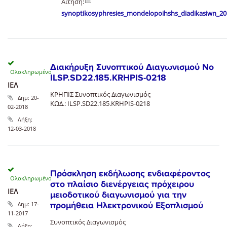
Αιτηση:
synoptikosyphresies_mondelopoihshs_diadikasiwn_20
Διακήρυξη Συνοπτικού Διαγωνισμού Νο
ILSP.SD22.185.KRHPIS-0218
ΙΕΛ
ΚΡΗΠΙΣ Συνοπτικός Διαγωνισμός
Δημ:
20-
ΚΩΔ.: ILSP.SD22.185.KRHPIS-0218
02-2018
Λήξη:
12-03-2018
Πρόσκληση εκδήλωσης ενδιαφέροντος
στο πλαίσιο διενέργειας πρόχειρου
ΙΕΛ
μειοδοτικού διαγωνισμού για την
Δημ:
17-
προμήθεια Ηλεκτρονικού Εξοπλισμού
11-2017
Συνοπτικός Διαγωνισμός
Λήξη: