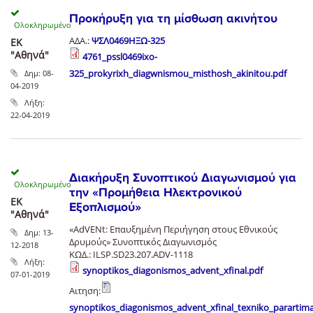
Προκήρυξη για τη μίσθωση ακινήτου
ΑΔΑ.:
ΨΣΛ0469ΗΞΩ-325
ΕΚ
"Αθηνά"
4761_pssl0469ixo-
Δημ:
08-
325_prokyrixh_diagwnismou_misthosh_akinitou.pdf
04-2019
Λήξη:
22-04-2019
Διακήρυξη Συνοπτικού Διαγωνισμού για
την «Προμήθεια Ηλεκτρονικού
ΕΚ
Εξοπλισμού»
"Αθηνά"
«AdVENt: Επαυξημένη Περιήγηση στους Εθνικούς
Δημ:
13-
Δρυμούς» Συνοπτικός Διαγωνισμός
12-2018
ΚΩΔ.: ILSP.SD23.207.ADV-1118
Λήξη:
synoptikos_diagonismos_advent_xfinal.pdf
07-01-2019
Αιτηση:
synoptikos_diagonismos_advent_xfinal_texniko_parartim