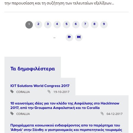
την παρουσίαση και τη συζήτηση των τελευταίων εξελίξεων...
Pages
2
3
4
5
6
7
8
9
1
…
Τα δημοφιλέστερα
IOT Solutions World Congress 2017
CORALLIA
19-10-2017
10 καινοτόμες ιδέες για τον κλάδο της Ασφάλισης στο HackInnow
2017, από την Groupama Ασφαλιστική και το Corallia
CORALLIA
04-12-2017
Προγράμματα κοινωνικού ενδιαφέροντος απο το παράρτημα του
'Αθηνά' στην Ξάνθη: ο γαστρονομικός και περιπατητικός τουρισμός