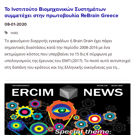
Το Ινστιτούτο Βιομηχανικών Συστημάτων
συμμετέχει στην πρωτοβουλία ReBrain Greece
08-01-2020
ΙΝΒΙΣ
Το φαινόμενο διαρροής εγκεφάλων ή Brain Drain έχει πάρει
σημαντικές διαστάσεις κατά την περίοδο 2008-2016 με ένα
εκτιμώμενο κόστος που υπερβαίνει τα 15 δις € σύμφωνα με
υπολογισμούς της έρευνας του ΕΜΠ (2017). Το ποσό αυτό αντιστοιχεί
στη δαπάνη του κράτους και της Ελληνικής οικογένειας για τη...