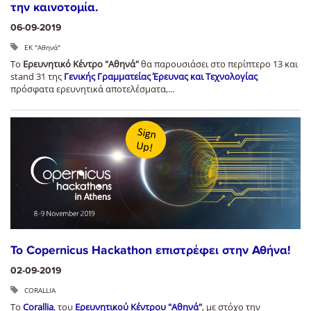
την καινοτομία.
06-09-2019
ΕΚ "Αθηνά"
Το
Ερευνητικό Κέντρο "Αθηνά"
θα παρουσιάσει στο περίπτερο 13 και
stand 31 της
Γενικής Γραμματείας Έρευνας και Τεχνολογίας
πρόσφατα ερευνητικά αποτελέσματα,...
Το Copernicus Hackathon επιστρέφει στην Αθήνα!
02-09-2019
CORALLIA
Το
Corallia
, του
Ερευνητικού Κέντρου "Αθηνά"
, με στόχο την