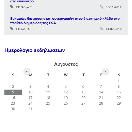
στο επίκεντρο
ΕΚ "Αθηνά"
05-11-2018
Ευκαιρίες δικτύωσης και συνεργασιών στον διαστημικό κλάδο στο
πλαίσιο διημερίδας της ESA
CORALLIA
14-02-2018
Ημερολόγιο εκδηλώσεων
Αύγουστος
«
»
S
M
T
W
T
F
S
1
2
3
4
5
6
7
8
9
10
11
12
13
14
15
16
17
18
19
20
21
22
23
24
25
26
27
28
29
30
31