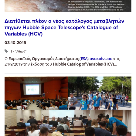
Διατίθεται πλέον ο νέος κατάλογος μεταβλητών
πηγών Hubble Space Telescope's Catalogue of
Variables (HCV)
03-10-2019
ΕΚ "Αθηνά"
Ο
Ευρωπαϊκός Οργανισμός Διαστήματος
(
ESA
)
ανακοίνωσε
στις
24/9/2019 την έκδοση του
Hubble Catalog of Variables (HCV)...