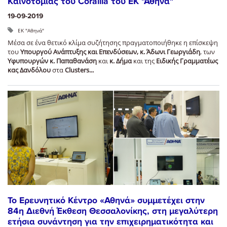
Καινοτομίας του Corallia του ΕΚ "Αθηνά"
19-09-2019
ΕΚ "Αθηνά"
Μέσα σε ένα θετικό κλίμα συζήτησης πραγματοποιήθηκε η επίσκεψη
του
Υπουργού Ανάπτυξης και Επενδύσεων, κ. Άδωνι Γεωργιάδη
, των
Υφυπουργών κ. Παπαθανάση
και
κ. Δήμα
και της
Ειδικής Γραμματέως
κας Δανδόλου
στα
Clusters...
Το Ερευνητικό Κέντρο «Αθηνά» συμμετέχει στην
84η Διεθνή Έκθεση Θεσσαλονίκης, στη μεγαλύτερη
ετήσια συνάντηση για την επιχειρηματικότητα και