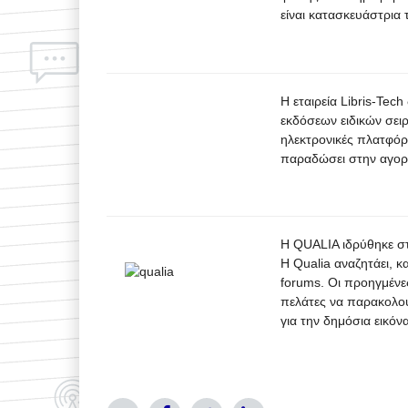
είναι κατασκευάστρια
Η εταιρεία Libris-Te
εκδόσεων ειδικών σε
ηλεκτρονικές πλατφόρμ
παραδώσει στην αγορά
Η QUALIA ιδρύθηκε στ
Η Qualia αναζητάει, κ
forums. Οι προηγμένε
πελάτες να παρακολου
για την δημόσια εικόν