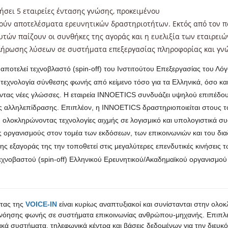
γήσει 5 εταιρείες έντασης γνώσης, προκειμένου
λούν αποτελέσματα ερευνητικών δραστηριοτήτων. Εκτός από τον π
τών παίζουν οι συνθήκες της αγοράς και η ευελιξία των εταιρειώ
λήρωσης λύσεων σε συστήματα επεξεργασίας πληροφορίας και γν
αποτελεί τεχνοβλαστό (spin-off) του Ινστιτούτου Επεξεργασίας του Λ
α τεχνολογία σύνθεσης φωνής από κείμενο τόσο για τα Ελληνικά, όσο κ
ντας νέες γλώσσες. Η εταιρεία INNOETICS συνδυάζει υψηλού επιπέδου
ς αλληλεπίδρασης. Επιπλέον, η INNOETICS δραστηριοποιείται στους τομ
 ολοκληρώνοντας τεχνολογίες αιχμής σε λογισμικό και υπολογιστικά 
ς οργανισμούς στον τομέα των εκδόσεων, των επικοινωνιών και του δι
ης εξαγοράς της την τοποθετεί στις μεγαλύτερες επενδυτικές κινήσεις τ
εχνοβαστού (spin-off) Ελληνικού Ερευνητικού/Ακαδημαϊκού οργανισμού 
ητας της
VOICE-IN
είναι κυρίως αναπτυξιακοί και συνίστανται στην ολ
νόησης φωνής σε συστήματα επικοινωνίας ανθρώπου-μηχανής. Επιπλέο
ά συστήματα, τηλεφωνικά κέντρα και βάσεις δεδομένων για την διευ