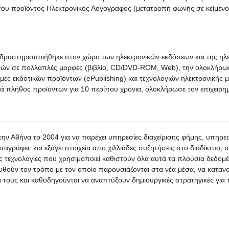
 του προϊόντος Ηλεκτρονικός Λογογράφος (μετατροπή φωνής σε κείμενο
ch δραστηριοποιήθηκε στον χώρο των ηλεκτρονικών εκδόσεων και της η
ιρών σε πολλαπλές μορφές (βιβλίο, CD/DVD-ROM, Web), την ολοκλήρω
ες εκδοτικών προϊόντων (ePublishing) και τεχνολογιών ηλεκτρονικής μ
 πλήθος προϊόντων για 10 περίπου χρόνια, ολοκλήρωσε τον επιχειρημα
ην Αθήνα το 2004 για να παρέχει υπηρεσίες διαχείρισης φήμης, υπηρεσ
αταγράφει και εξάγει στοιχεία απο χιλλιάδες συζητήσεις στο διαδίκτυο, 
ς τεχνολογίες που χρησιμοποιεί καθιστούν όλα αυτά τα πλούσια δεδομέ
θούν τον τρόπο με τον οποίο παρουσιάζονται στα νέα μέσα, να κατανο
α τους και καθοδηγούνται να αναπτύξουν δημιουργικές στρατηγικές για 