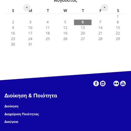
Αύγουστος
«
»
S
M
T
W
T
F
S
1
2
3
4
5
6
7
8
9
10
11
12
13
14
15
16
17
18
19
20
21
22
23
24
25
26
27
28
29
30
31
Διοίκηση & Ποιότητα
Διοίκηση
Διαχείριση Ποιότητας
Διαύγεια